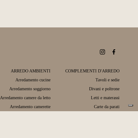
ARREDO AMBIENTI
COMPLEMENTI D'ARREDO
Arredamento cucine
Tavoli e sedie
Arredamento soggiorno
Divani e poltrone
Arredamento camere da letto
Letti e materassi
Arredamento camerette
Carte da parati
Arredamento bagno
Complementi e oggettistica
Arredamento outdoor
Illuminazione
Porte