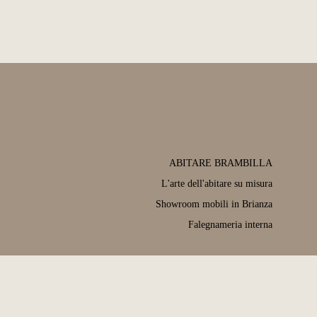
ABITARE BRAMBILLA
L'arte dell'abitare su misura
Showroom mobili in Brianza
Falegnameria interna