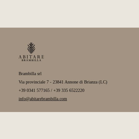
Brambilla srl
Via provinciale 7 - 23841 Annone di Brianza (LC)
+39 0341 577165 / +39 335 6522220
info@abitarebrambilla.com
Aperture showroom
lun-ven 9:00-12:00 / 14:00-19:00
sab 9:00-12:00 / 15:30-19:00